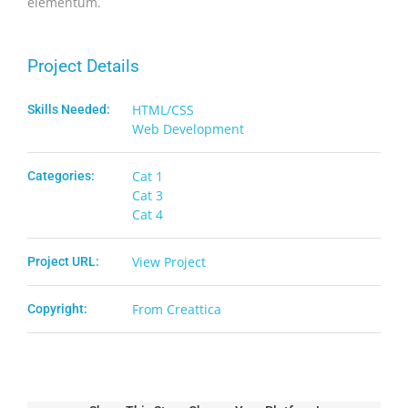
elementum.
Project Details
HTML/CSS
Skills Needed:
Web Development
Cat 1
Categories:
Cat 3
Cat 4
View Project
Project URL:
From Creattica
Copyright: