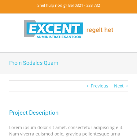
Skip
Snel hulp nodig? Bel
0321 - 333 732
to
content
Proin Sodales Quam
Previous
Next
Project Description
Lorem ipsum dolor sit amet, consectetur adipiscing elit.
Nam viverra euismod odio, gravida pellentesque urna