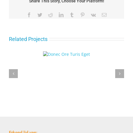
Share This Story, Choose Your Platform!
Facebook
Twitter
Reddit
LinkedIn
Tumblr
Pinterest
Vk
Email
Related Projects
Erkend lid van: