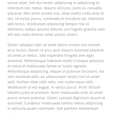
varius vitae. Sed dui lorem, adipiscing in adipiscing et,
interdum nec metus. Mauris ultricies, justo eu convallis
placerat, felis enim ornare nisi, vitae mattis nulla ante id
dui. Ut lectus purus, commodo et tincidunt vel, interdum
sed lectus. Vestibulum adipiscing tempor nisi id
elementu sadips ipsums dolores uns fugiats gravida nam
elit vols nulla dolores amet untras sitsers.
Donec volutpat nibh sit amet libero ornare non laoreet
arcu luctus. Donec id arcu quis mauris euismod placerat
sit amet ut metus. Sed imperdiet fringilla sem eget
euismod. Pellentesque habitant morbi tristique senectus
et netus et malesuada fames ac turpis egestas.
Pellentesque adipiscing, neque ut pulvinar tincidunt, est
sem euismod odio, eu ullamcorper turpis nisl sit amet
velit. Nullam vitae nibh odio, non scelerisque nibh.
Vestibulum ut est augue, in varius purus. Proin dictum
lobortis justo at pretium. Nunc malesuada ante sit amet
purus ornare pulvinar. Donec suscipit dignissim ipsum at
euismod. Curabitur malesuada lorems metus adipiscing
in vehicula quam commodo. Sed porttitor elementum