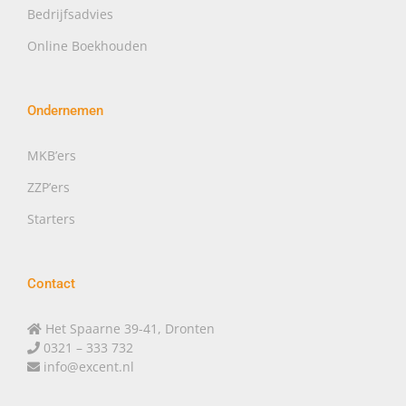
Bedrijfsadvies
Online Boekhouden
Ondernemen
MKB’ers
ZZP’ers
Starters
Contact
Het Spaarne 39-41, Dronten
0321 – 333 732
info@excent.nl