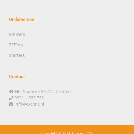
Ondernemen
MKB’ers
ZZP’ers
Starters
Contact
Het Spaarne 39-41, Dronten
0321 – 333 732
info@excent.nl
Copyright © 2021 |
Excent VOF