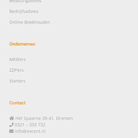
Belastingadvies
Bedrijfsadvies
Online Boekhouden
Ondernemen
MKB’ers
ZZP’ers
Starters
Contact
Het Spaarne 39-41, Dronten
0321 – 333 732
info@excent.nl