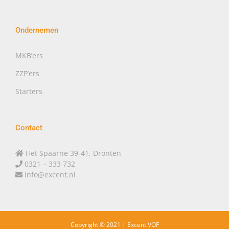
Ondernemen
MKB’ers
ZZP’ers
Starters
Contact
Het Spaarne 39-41, Dronten
0321 – 333 732
info@excent.nl
Copyright © 2021 |
Excent VOF